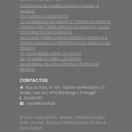
A eliminação do trabalho infantil no mundo, é
possível?
OS JOVENS E O DESPORTO
12.ª ASSEMBLEIA DE CRIANÇAS "TRABALHO INFANTIL
| MIGRAÇÕES | EXPLORAÇÃO DE CRIANÇAS, À LUZ
DOS DIREITOS DAS CRIANÇAS
UM OLHAR SOBRE O BEM-ESTAR DAS CRIANÇAS E
JOVENS SEGUNDO A PERSPETIVA DOS DIREITOS DA
CRIANÇA
41.ª ASSEMBLEIA GERAL DA CNASTI
40.ª ASSEMBLEIA GERAL DA CNASTI
DIA MUNDIAL DE LUTA CONTRA O TRABALHO
INFANTIL
CONTACTOS
Rua do Raio, n.º 301 - Edifício do Rechicho, 3.º
Andar, Sala 24 | 4710-923 Braga | Portugal
253265197
cnasti@cnasti.pt
© 2014 / 2026 CNASTI - BRAGA | DESENVOLVIDO
POR:
OFICINA - ESCOLA PROFISSIONAL DO INA
&
PAULO MAIA