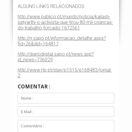
ALGUNS LINKS RELACIONADOS:
http://www.publico.pt/mundo/noticia/kailash-
satyarthi-o-activista-que-tirou-80-mil-criancas-
do-trabalho-forcado-1672561
http://rr.sapo.pt/informacao_detalhe.aspx?
fid=26&did=164817
http://diariodigital.sapo.pt/news.asp?
id_news=736029
http://www.rtp.pt/play/p1515/e168483/jornal-
2
COMENTAR :