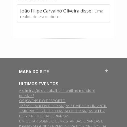
João Filipe Carvalho Oliveira disse :
Uma
realidade escondida. ..
MAPA DO SITE
ÚLTIMOS EVENTOS
A eliminação do trabalho infantil no mundo, é
possível?
OS JOVENS E O DESPORTO
12.ª ASSEMBLEIA DE CRIANÇAS "TRABALHO INFANTIL
| MIGRAÇÕES | EXPLORAÇÃO DE CRIANÇAS, À LUZ
DOS DIREITOS DAS CRIANÇAS
UM OLHAR SOBRE O BEM-ESTAR DAS CRIANÇAS E
JOVENS SEGUNDO A PERSPETIVA DOS DIREITOS DA