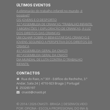
ÚLTIMOS EVENTOS
A eliminação do trabalho infantil no mundo, é
possível?
OS JOVENS E O DESPORTO
12.ª ASSEMBLEIA DE CRIANÇAS "TRABALHO INFANTIL
| MIGRAÇÕES | EXPLORAÇÃO DE CRIANÇAS, À LUZ
DOS DIREITOS DAS CRIANÇAS
UM OLHAR SOBRE O BEM-ESTAR DAS CRIANÇAS E
JOVENS SEGUNDO A PERSPETIVA DOS DIREITOS DA
CRIANÇA
41.ª ASSEMBLEIA GERAL DA CNASTI
40.ª ASSEMBLEIA GERAL DA CNASTI
DIA MUNDIAL DE LUTA CONTRA O TRABALHO
INFANTIL
CONTACTOS
Rua do Raio, n.º 301 - Edifício do Rechicho, 3.º
Andar, Sala 24 | 4710-923 Braga | Portugal
253265197
cnasti@cnasti.pt
© 2014 / 2026 CNASTI - BRAGA | DESENVOLVIDO
POR:
OFICINA - ESCOLA PROFISSIONAL DO INA
&