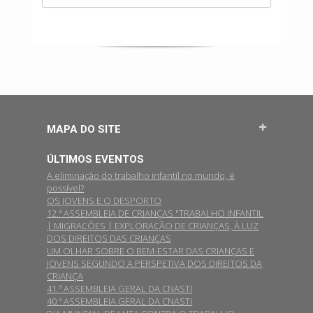
MAPA DO SITE
ÚLTIMOS EVENTOS
A eliminação do trabalho infantil no mundo, é
possível?
OS JOVENS E O DESPORTO
12.ª ASSEMBLEIA DE CRIANÇAS "TRABALHO INFANTIL
| MIGRAÇÕES | EXPLORAÇÃO DE CRIANÇAS, À LUZ
DOS DIREITOS DAS CRIANÇAS
UM OLHAR SOBRE O BEM-ESTAR DAS CRIANÇAS E
JOVENS SEGUNDO A PERSPETIVA DOS DIREITOS DA
CRIANÇA
41.ª ASSEMBLEIA GERAL DA CNASTI
40.ª ASSEMBLEIA GERAL DA CNASTI