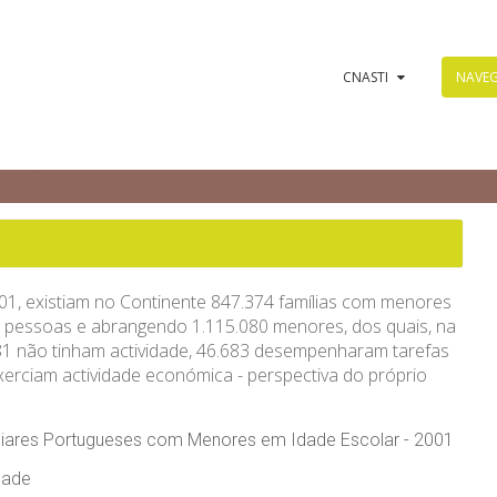
CNASTI
NAVE
2001, existiam no Continente 847.374 famílias com menores
3 pessoas e abrangendo 1.115.080 menores, dos quais, na
681 não tinham actividade, 46.683 desempenharam tarefas
erciam actividade económica - perspectiva do próprio
liares Portugueses com Menores em Idade Escolar - 2001
dade