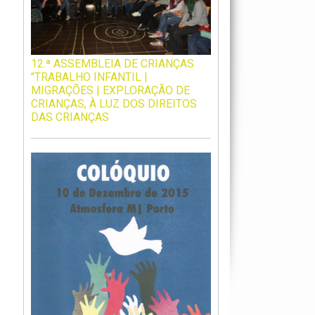
12.ª ASSEMBLEIA DE CRIANÇAS
"TRABALHO INFANTIL |
MIGRAÇÕES | EXPLORAÇÃO DE
CRIANÇAS, À LUZ DOS DIREITOS
DAS CRIANÇAS