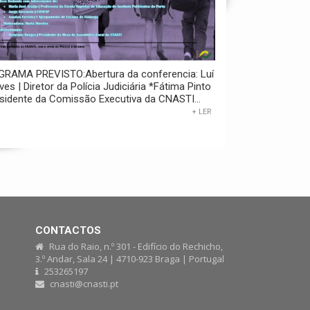
RAMA PREVISTO:Abertura da conferencia: Luí
ves | Diretor da Polícia Judiciária *Fátima Pinto
esidente da Comissão Executiva da CNASTI...
+ LER
CONTACTOS
Rua do Raio, n.º 301 - Edifício do Rechicho,
3.º Andar, Sala 24 | 4710-923 Braga | Portugal
253265197
cnasti@cnasti.pt