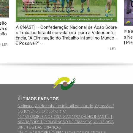
ssão
A CNASTI – Confederação Nacional de Ação Sobre
va d
PROG
o Trabalho Infantil convida-o/a para a Videoconfer
 não
s Ne
ência, "A Eliminação do Trabalho Infantil no Mundo -
| Pr
É Possível?" ...
+ LER
+ LER
ÚLTIMOS EVENTOS
A eliminação do trabalho infantil no mundo, é possível?
OS JOVENS E O DESPORTO
12.ª ASSEMBLEIA DE CRIANÇAS "TRABALHO INFANTIL |
MIGRAÇÕES | EXPLORAÇÃO DE CRIANÇAS, À LUZ DOS
DIREITOS DAS CRIANÇAS
UM OLHAR SOBRE O BEM-ESTAR DAS CRIANÇAS E